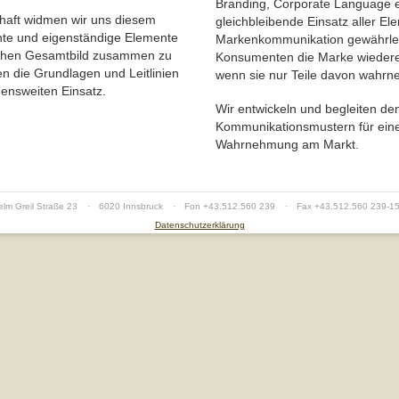
Branding, Corporate Language 
haft widmen wir uns diesem
gleichbleibende Einsatz aller El
te und eigenständige Elemente
Markenkommunikation gewährleis
chen Gesamtbild zusammen zu
Konsumenten die Marke wieder
en die Grundlagen und Leitlinien
wenn sie nur Teile davon wahr
ensweiten Einsatz.
Wir entwickeln und begleiten de
Kommunikationsmustern für eine
Wahrnehmung am Markt.
elm Greil Straße 23
·
6020 Innsbruck
·
Fon +43.512.560 239
·
Fax +43.512.560 239-1
Datenschutzerklärung