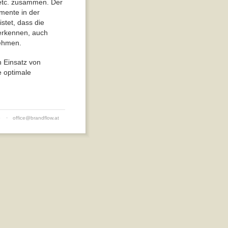
etc. zusammen. Der
emente in der
tet, dass die
erkennen, auch
nehmen.
n Einsatz von
 optimale
5
·
office@brandflow.at