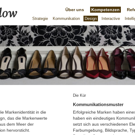
Über uns
Kompetenzen
Ref
Strategie
Kommunikation
Design
Interactive
Intell
Die Kür
Kommunikationsmuster
ie Markenidentität in die
Erfolgreiche Marken haben ein
ign, das die Markenwerte
haben ein eindeutiges Kommuni
 aus dem Meer der
setzt sich aus verschiedenen E
n hervorsticht.
Farbumgebung, Bildsprache, Typ