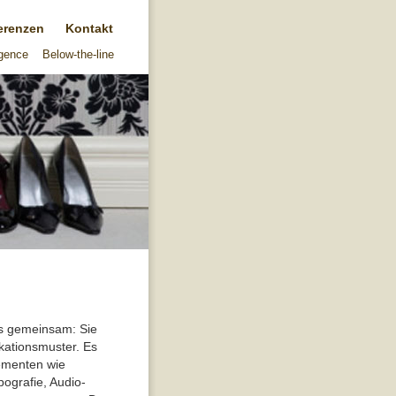
erenzen
Kontakt
igence
Below-the-line
es gemeinsam: Sie
kationsmuster. Es
lementen wie
ografie, Audio-