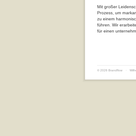
Mit großer Leidensc
Prozess, um markan
zu einem harmonis
führen. Wir erarbeit
für einen unternehm
© 2026 Brandflow
·
Wilh